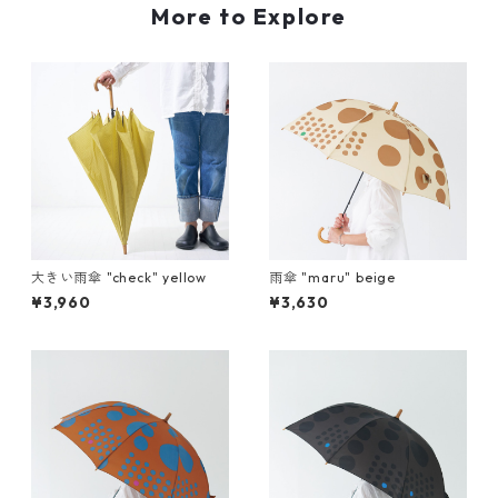
More to Explore
大きい雨傘 "check" yellow
雨傘 "maru" beige
¥3,960
¥3,630