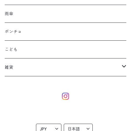
雨傘
ポンチョ
こども
雑貨
eco bag
dog
本革ポーチ