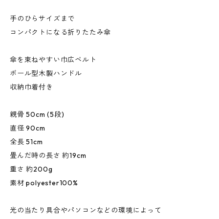
手のひらサイズまで
コンパクトになる折りたたみ傘
傘を束ねやすい巾広ベルト
ボール型木製ハンドル
収納巾着付き
親骨 50cm (5段)
直径 90cm
全長 51cm
畳んだ時の長さ 約19cm
重さ 約200g
素材 polyester100%
光の当たり具合やパソコンなどの環境によって