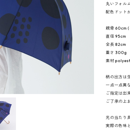
丸いフォル
配色ドット
親骨 60cm 
直径 95cm
全長 82cm
重さ 300g
素材 polyes
柄の出方は
一点一点異
ご指定は出
ご了承の上
光の当たり
実際の色味