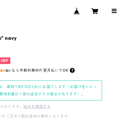
" navy
%OFF
なら
手数料無料の
翌月払いでOK
は、最短で8月12日(水)にお届けします（お届け先によっ
最短到着日に数日追加される場合があります）。
かかります。
送料を確認する
0以上のご注文で国内送料が無料になります。