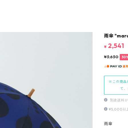
雨傘 "maru
2,541
¥
¥3,630
30
※この商品
て、
別途送料が
¥5,00
雨傘