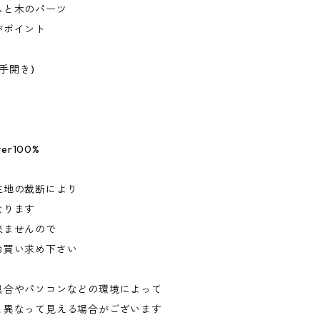
ムと木のパーツ
がポイント
(手開き)
ter100%
生地の裁断により
なります
来ませんので
お買い求め下さい
具合やパソコンなどの環境によって
と異なって見える場合がございます