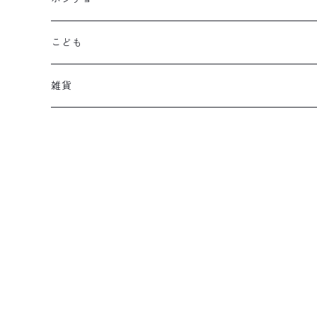
こども
雑貨
eco bag
dog
本革ポーチ
雑貨