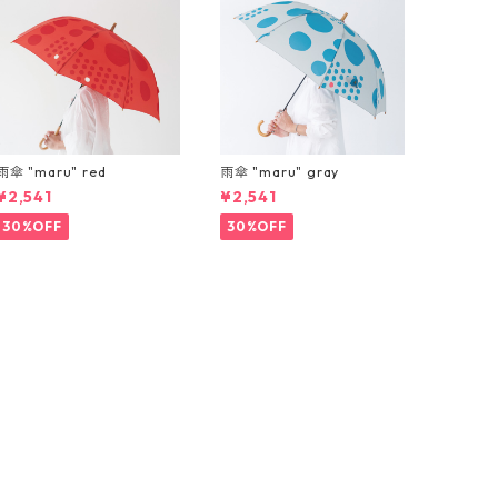
雨傘 "maru" red
雨傘 "maru" gray
¥2,541
¥2,541
30%OFF
30%OFF