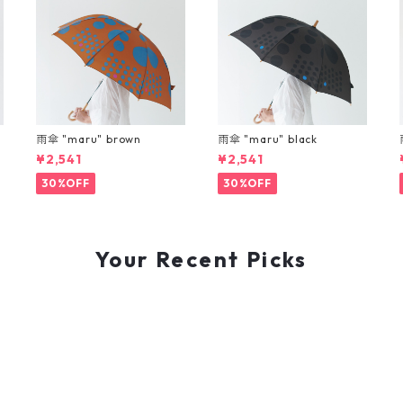
雨傘 "maru" brown
雨傘 "maru" black
¥2,541
¥2,541
30%OFF
30%OFF
Your Recent Picks