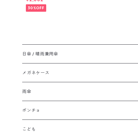
30%OFF
日傘 / 晴雨兼用傘
メガネケース
雨傘
ポンチョ
こども