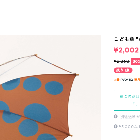
こども傘 "m
¥2,002
¥2,860
30
残り1点
※この商品
て、
別途送料が
¥5,00