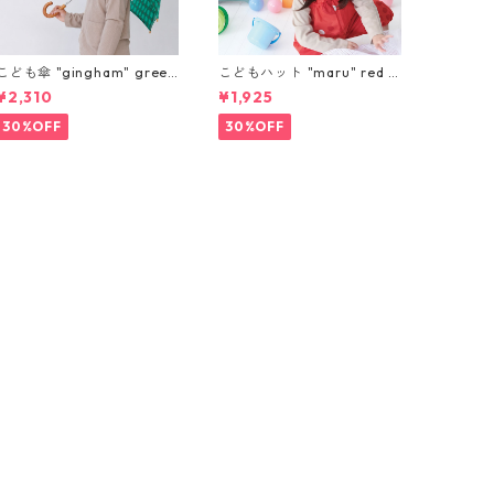
こども傘 "gingham" green
こどもハット "maru" red S,
55cm
M
¥2,310
¥1,925
30%OFF
30%OFF