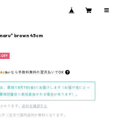
aru" brown 45cm
%OFF
なら
手数料無料の
翌月払いでOK
は、最短で8月7日(金)にお届けします（お届け先によっ
最短到着日に数日追加される場合があります）。
かかります。
送料を確認する
0以上のご注文で国内送料が無料になります。