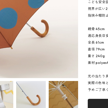
こども安全
視界が広い
指挟み帽防
親骨 45cm
適応身長目安 
全長 61cm
直径 79cm
重さ 240g
素材 polye
光の当たり
実際の色味
予めご了承