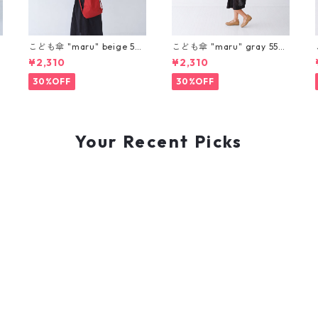
こども傘 "maru" beige 55c
こども傘 "maru" gray 55c
m
m
¥2,310
¥2,310
30%OFF
30%OFF
Your Recent Picks