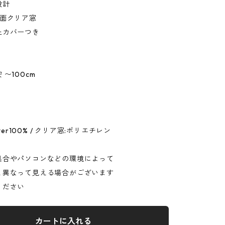
設計
2面クリア窓
止カバーつき
〜100cm
ster100% / クリア窓:ポリエチレン
具合やパソコンなどの環境によって
と異なって見える場合がございます
ください
カートに入れる