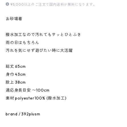
¥5,000以上のご注文で国内送料が無料になります。
お砂場着
撥水加工なので汚れてもサッとひとふき
雨の日はもちろん
汚れを気にせず遊びたい時に大活躍
総丈 65cm
身巾 43cm
股上 38cm
適応身長目安 〜100cm
素材 polyester100% (撥水加工)
brand / 392plusm