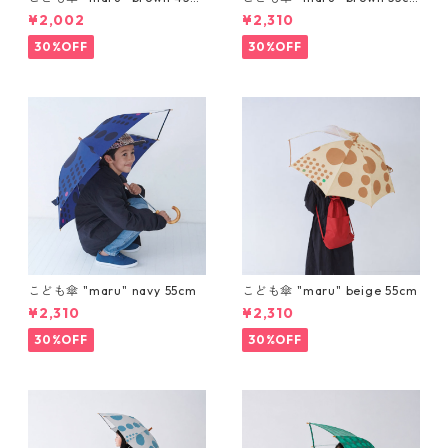
m
m
¥2,002
¥2,310
30%OFF
30%OFF
こども傘 "maru" navy 55cm
こども傘 "maru" beige 55cm
¥2,310
¥2,310
30%OFF
30%OFF