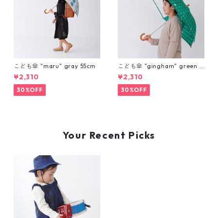
こども傘 "maru" gray 55cm
こども傘 "gingham" green 5
5cm
¥2,310
¥2,310
30%OFF
30%OFF
Your Recent Picks