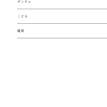
ポンチョ
こども
雑貨
eco bag
dog
本革ポーチ
雑貨