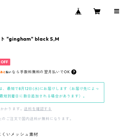
"gingham" black S,M
%OFF
なら
手数料無料の
翌月払いでOK
は、最短で8月12日(水)にお届けします（お届け先によっ
最短到着日に数日追加される場合があります）。
かかります。
送料を確認する
0以上のご注文で国内送料が無料になります。
にくいメッシュ素材