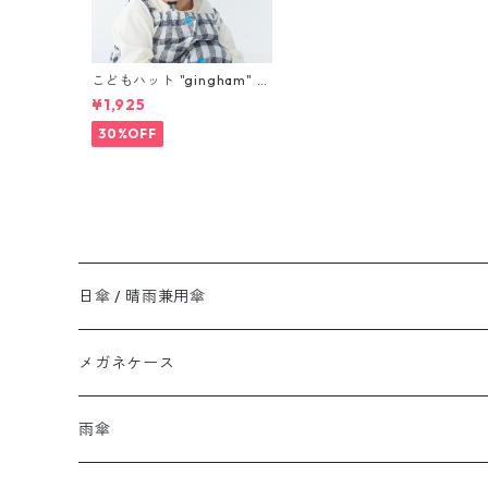
こどもハット "gingham" bl
ack S,M
¥1,925
30%OFF
日傘 / 晴雨兼用傘
メガネケース
雨傘