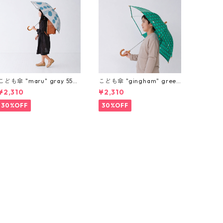
こども傘 "maru" gray 55c
こども傘 "gingham" green
m
55cm
¥2,310
¥2,310
30%OFF
30%OFF