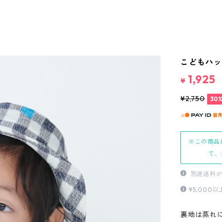
こどもハット 
1,925
¥
¥2,750
30
※この商品
て、
別途送料が
¥5,00
裏地は蒸れ