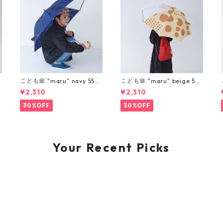
こども傘 "maru" navy 55c
こども傘 "maru" beige 55c
m
m
¥2,310
¥2,310
30%OFF
30%OFF
Your Recent Picks