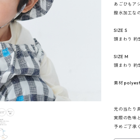
あごひもア
撥水加工な
SIZE S
頭まわり 約5
SIZE M
頭まわり 約5
素材 polyes
光の当たり
実際の色味
予めご了承