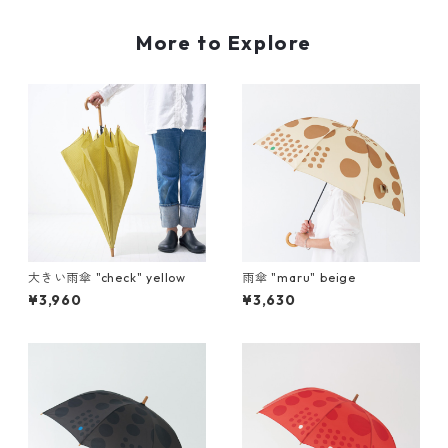
More to Explore
大きい雨傘 "check" yellow
雨傘 "maru" beige
¥3,960
¥3,630