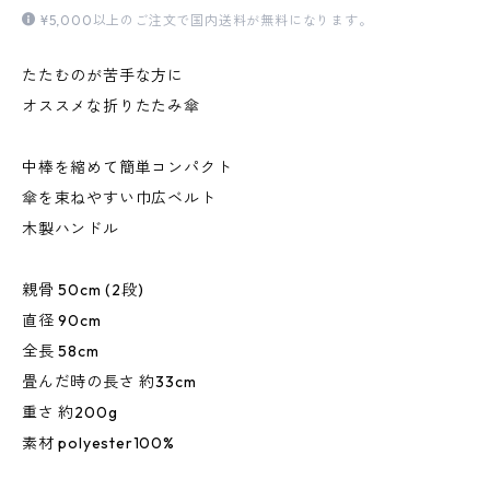
¥5,000以上のご注文で国内送料が無料になります。
たたむのが苦手な方に
オススメな折りたたみ傘
中棒を縮めて簡単コンパクト
傘を束ねやすい巾広ベルト
木製ハンドル
親骨 50cm (2段)
直径 90cm
全長 58cm
畳んだ時の長さ 約33cm
重さ 約200g
素材 polyester100%