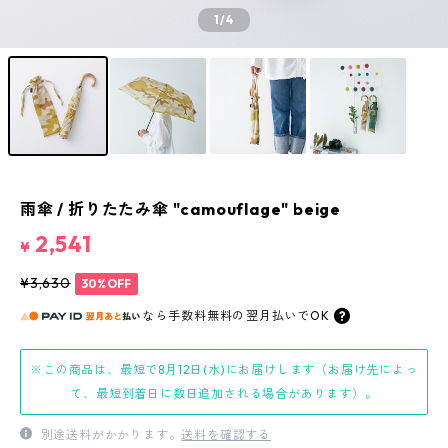
1
/4
雨傘 / 折りたたみ傘 "camouflage" beige
2,541
¥
¥3,630
30%OFF
なら
手数料無料の
翌月払いでOK
※この商品は、最短で8月12日(水)にお届けします（お届け先によっ
て、最短到着日に数日追加される場合があります）。
別途送料がかかります。
送料を確認する