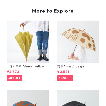
More to Explore
大きい雨傘 "check" yellow
雨傘 "maru" beige
¥2,772
¥2,541
30%OFF
30%OFF