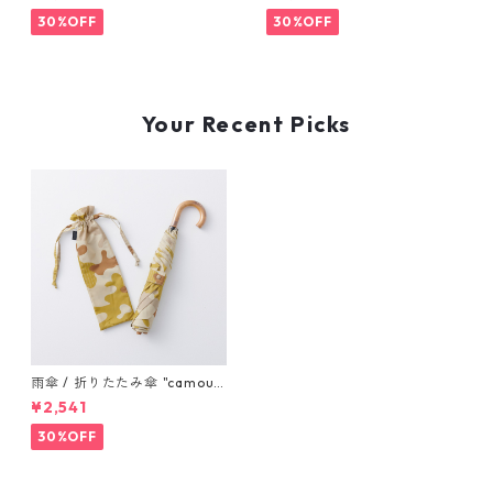
30%OFF
30%OFF
Your Recent Picks
雨傘 / 折りたたみ傘 "camoufl
age" beige
¥2,541
30%OFF