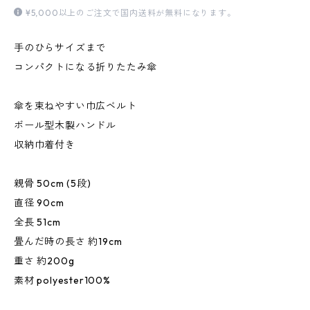
¥5,000以上のご注文で国内送料が無料になります。
手のひらサイズまで
コンパクトになる折りたたみ傘
傘を束ねやすい巾広ベルト
ボール型木製ハンドル
収納巾着付き
親骨 50cm (5段)
直径 90cm
全長 51cm
畳んだ時の長さ 約19cm
重さ 約200g
素材 polyester100%