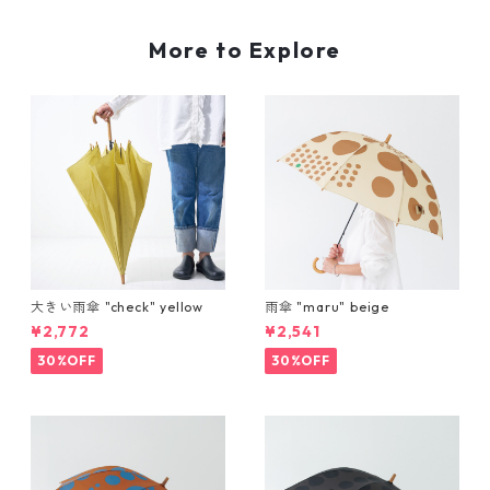
More to Explore
大きい雨傘 "check" yellow
雨傘 "maru" beige
¥2,772
¥2,541
30%OFF
30%OFF