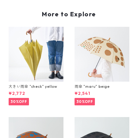
More to Explore
大きい雨傘 "check" yellow
雨傘 "maru" beige
¥2,772
¥2,541
30%OFF
30%OFF