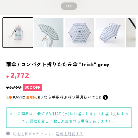
1
/6
雨傘 / コンパクト折りたたみ傘 "trick" gray
2,772
¥
¥3,960
30%OFF
なら
手数料無料の
翌月払いでOK
※この商品は、最短で8月12日(水)にお届けします（お届け先によっ
て、最短到着日に数日追加される場合があります）。
別途送料がかかります。
送料を確認する