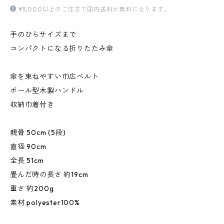
¥5,000以上のご注文で国内送料が無料になります。
手のひらサイズまで
コンパクトになる折りたたみ傘
傘を束ねやすい巾広ベルト
ボール型木製ハンドル
収納巾着付き
親骨 50cm (5段)
直径 90cm
全長 51cm
畳んだ時の長さ 約19cm
重さ 約200g
素材 polyester100%