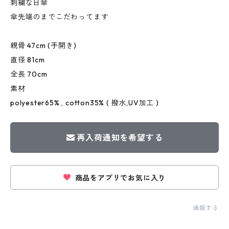
刺繍な日傘
傘先端のまでこだわってます
親骨 47cm (手開き)
直径 81cm
全長 70cm
素材
polyester65% , cotton35% ( 撥水,UV加工 )
再入荷通知を希望する
商品をアプリでお気に入り
通報する