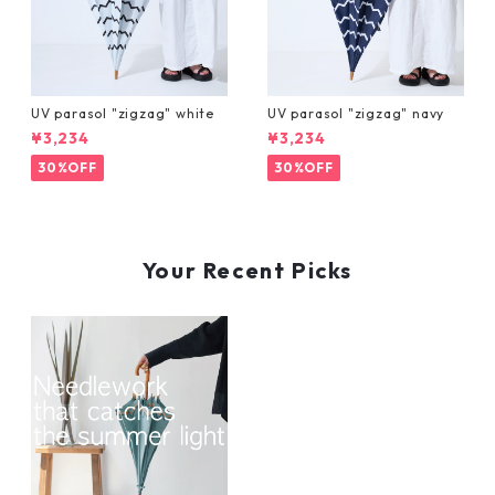
UV parasol "zigzag" white
UV parasol "zigzag" navy
¥3,234
¥3,234
30%OFF
30%OFF
Your Recent Picks